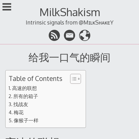
跳
MilkShakism
至
内
Intrinsic signals from @MɪʟᴋSʜᴀᴋᴇY
容
给我一口气的瞬间
Table of Contents
高速的联想
所有的箱子
找战友
梅花
像猴子一样