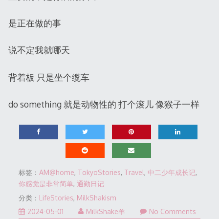
是正在做的事
说不定我就哪天
背着板 只是坐个缆车
do something 就是动物性的 打个滚儿 像猴子一样
标签：
AM@home
,
TokyoStories
,
Travel
,
中二少年成长记
,
你感觉是非常简单
,
通勤日记
分类：
LifeStories
,
MilkShakism
2024-05-01
MilkShake羊
No Comments