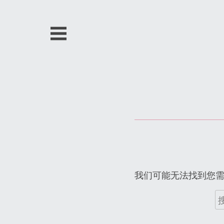
跳
至
内
容
我们可能无法找到您
搜
索