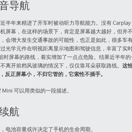
音导航
来精进了开车时被动听力导航能力。没有 Carplay 和 Hea
手机屏幕，在这样的场景下，肯定是屏幕越大越好，但并
增大发生交通事故的可能性，也正是如此，很多车有 Head-u
通过光学元件在明视距离显示地图和驾驶信息，丰富了实
SE 2 导航时屏幕的路线，着实增加了一点点危险。结果近半
眼不离开前档风玻璃的情况下，仅仅靠耳朵获取路线。
这恰好
nus，反正屏幕小，不归它管的，它索性不插手。
12 Mini 可以用类似的一段描述。
续航
命，电池容量或许决定了手机的生命周期。