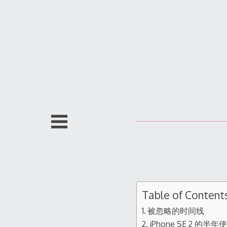
跳
至
内
容
Table of Content
被忽略的时间线
iPhone SE 2 的半