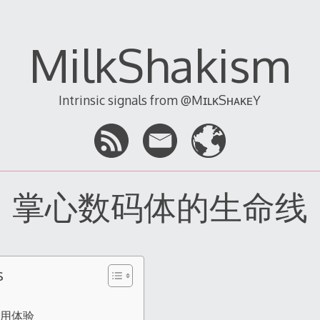
MilkShakism
Intrinsic signals from @MɪʟᴋSʜᴀᴋᴇY
掌心数码体的生命线
s
年使用体验