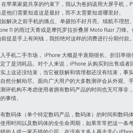
在苹果家庭共享的约束下，我认为爸妈该用大屏手机，Plus/P
路是他们需要知道这是最好，而不太需要知道哪里好。
例如解决之前手机的痛点、单摄拍不好月亮、续航不理想
hone 11 的雨过天青或是摩托罗拉折叠屏 Moto Razr 
的前提是手上有闲钱，我拒绝对这样的消费进行分期付款
入手机二手市场， iPhone 大概是半衰期很长、折旧率
定了是消耗品。对个人来说，iPhone 从购买到出售或
事实上这还没结束，当它被肢解和填埋都还没有结束，事
大自然分解殆尽。面向广大用户的大多数测评会从外观、
，测评机构不考虑使用者拥有数码产品的时间也无可厚非
虑的事情。
拥有数码体（单个特定数码产品，数码体）的时间和数码
的使用时间以及数码体的全生命周期，如果常常把这一条
的人或一家不错的公司。在没有太多人再去关心 iPhone 