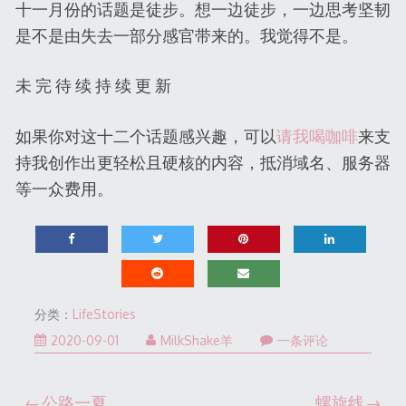
十一月份的话题是徒步。想一边徒步，一边思考坚韧
是不是由失去一部分感官带来的。我觉得不是。
未 完 待 续 持 续 更 新
如果你对这十二个话题感兴趣，可以
请我喝咖啡
来支
持我创作出更轻松且硬核的内容，抵消域名、服务器
等一众费用。
分类：
LifeStories
2022-
2020-09-01
MilkShake羊
一条评论
12-
31
公路一夏
螺旋线