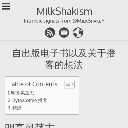
跳
MilkShakism
至
内
Intrinsic signals from @MɪʟᴋSʜᴀᴋᴇY
容
自出版电子书以及关于播
客的想法
Table of Contents
明亮晃荡志
Byte.Coffee 播客
精进
明亮晃荡志