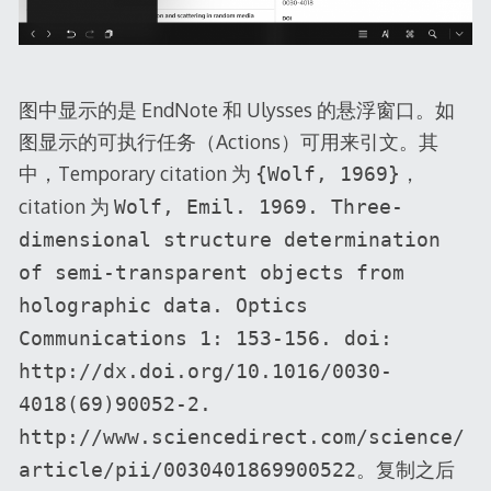
图中显示的是 EndNote 和 Ulysses 的悬浮窗口。如
图显示的可执行任务（Actions）可用来引文。其
中，Temporary citation 为
，
{Wolf, 1969}
citation 为
Wolf, Emil. 1969. Three-
dimensional structure determination
of semi-transparent objects from
holographic data. Optics
Communications 1: 153-156. doi:
http://dx.doi.org/10.1016/0030-
4018(69)90052-2.
http://www.sciencedirect.com/science/
。复制之后
article/pii/0030401869900522