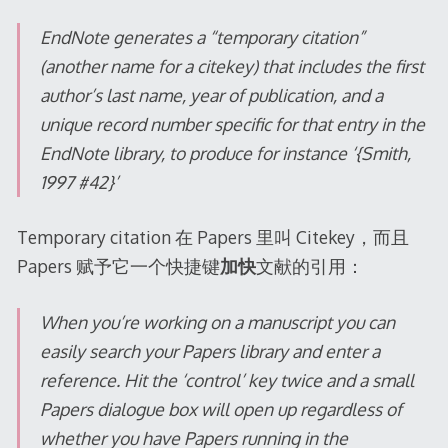
EndNote generates a “temporary citation”
(another name for a citekey) that includes the first
author’s last name, year of publication, and a
unique record number specific for that entry in the
EndNote library, to produce for instance ‘{Smith,
1997 #42}’
Temporary citation 在 Papers 里叫 Citekey，而且
Papers 赋予它一个快捷键
加快
文献的引用：
When you’re working on a manuscript you can
easily search your Papers library and enter a
reference. Hit the ‘control’ key twice and a small
Papers dialogue box will open up regardless of
whether you have Papers running in the