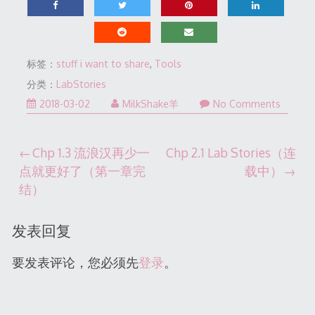
标签：
stuff i want to share
,
Tools
分类：
LabStories
2022-
2018-03-02
MilkShake羊
No Comments
12-
31
文
Chp 1.3 流浪汉再少一
Chp 2.1 Lab Stories（连
点就更好了（第一章完
载中）
章
结）
导
发表回复
航
要发表评论，您必须先
登录
。