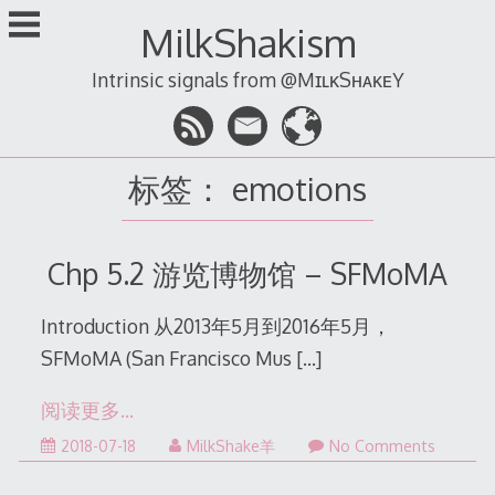
跳
MilkShakism
至
内
Intrinsic signals from @MɪʟᴋSʜᴀᴋᴇY
容
标签：
emotions
Chp 5.2 游览博物馆 – SFMoMA
Introduction 从2013年5月到2016年5月，
SFMoMA (San Francisco Mus
[…]
阅读更多…
2022-
2018-07-18
MilkShake羊
No Comments
12-