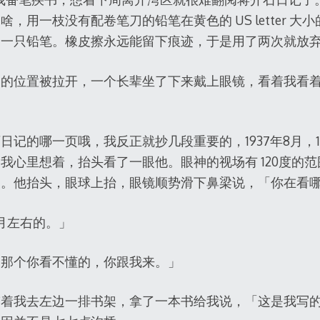
，用一枝没有配卷笔刀的铅笔在黄色的 US letter 
另一只铅笔。橡皮擦永远能留下痕迹，于是用了两次就放
侧的位置被拉开，一个长辈坐了下来戴上眼镜，看着我看
记的哪一页哦，我反正就抄几段重要的，1937年8月，1945
我心里想着，抬头看了一眼他。眼神的视场有 120度的
向。他抬头，眼球上抬，眼镜顺势滑下鼻梁说，「你在看
8月左右的。」
「那个你看不懂的，你跟我来。」
带着我去左边一排书架，拿了一本书给我说，「这是我写