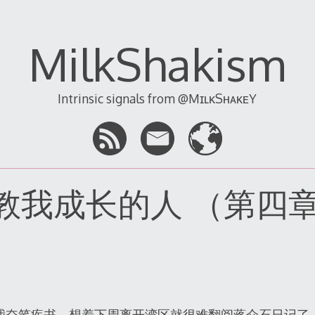
MilkShakism
Intrinsic signals from @MɪʟᴋSʜᴀᴋᴇY
 4 教我成长的人 （第四
ives 里，我奋笔疾书，想着下周离开湾区就很难翻阅蒋介石日