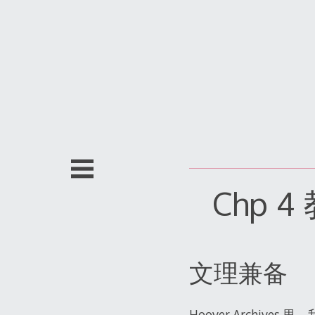
跳
至
内
容
Chp
文理兼备
Hoover Arch