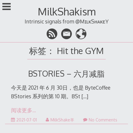
跳
MilkShakism
至
内
Intrinsic signals from @MɪʟᴋSʜᴀᴋᴇY
容
标签：
Hit the GYM
BSTORIES – 六月减脂
今天是 2021 年 6 月 30日，也是 ByteCoffee
BStories 系列的第 10 期。BSt
[…]
阅读更多…
2022-
2021-07-01
MilkShake羊
No Comments
12-