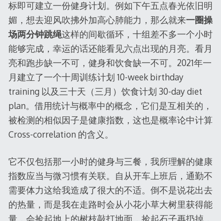
标即可建立一份健身计划。例如下午五点春光依旧明
媚，想去迎风吹拂外加高心肺能力，那么就来
一圈操
场两分钟跳绳
这样的间歇循环，十组差不多一个小时
能够完成，幸运的话还能看见六点出现的月亮。看月
亮和跑步缺一不可，健身和饮食缺一不可。2021年一
月建立了一个十周训练计划 10-week birthday
training 以及三十天（三月）饮食计划 30-day diet
plan。借用统计与概率中的概念，它们是互相关的，
被检测的相似因子是健康指数，这也是概率论中计算
Cross-correlation 的含义。
它不仅包括那一小时的健身与三餐，我所理解的健康
指数应当与微习惯有关联。自从开车上班后，通勤不
需要体力这给我造成了很大的不适。倒不是说花出去
的热量，而是我在走路时会从小花小草大树里获得能
量，会捡起地上的树枝敲打地面，捡起石子再扔掉，