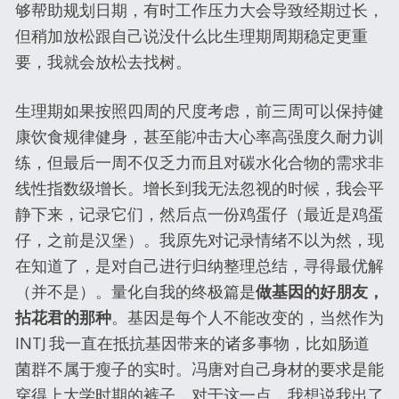
够帮助规划日期，有时工作压力大会导致经期过长，
但稍加放松跟自己说没什么比生理期周期稳定更重
要，我就会放松去找树。
生理期如果按照四周的尺度考虑，前三周可以保持健
康饮食规律健身，甚至能冲击大心率高强度久耐力训
练，但最后一周不仅乏力而且对碳水化合物的需求非
线性指数级增长。增长到我无法忽视的时候，我会平
静下来，记录它们，然后点一份鸡蛋仔（最近是鸡蛋
仔，之前是汉堡）。我原先对记录情绪不以为然，现
在知道了，是对自己进行归纳整理总结，寻得最优解
（并不是）。量化自我的终极篇是
做基因的好朋友，
拈花君的那种
。基因是每个人不能改变的，当然作为
INTJ 我一直在抵抗基因带来的诸多事物，比如肠道
菌群不属于瘦子的实时。冯唐对自己身材的要求是能
穿得上大学时期的裤子，对于这一点，我想说我出了