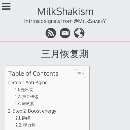
跳
MilkShakism
至
内
Intrinsic signals from @MɪʟᴋSʜᴀᴋᴇY
容
三月恢复期
Table of Contents
Step 1: Anti-Aging
走出去
声音传递
雌激素
Step 2: Boost energy
跳绳
弹力带