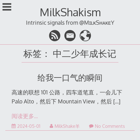
跳
MilkShakism
至
内
Intrinsic signals from @MɪʟᴋSʜᴀᴋᴇY
容
标签：
中二少年成长记
给我一口气的瞬间
高速的联想 101 公路，四车道笔直，一会儿下
Palo Alto，然后下 Mountain View，然后
[…]
阅读更多…
2024-05-01
MilkShake羊
No Comments