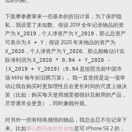
瓜的判断。
下面摩拳擦掌来一些基本的折旧计算，为了保护隐
私，我设置了未知数。假设 2019 全年记录物品的资
产为
，个人净资产为
，那么总资产
X_2019
Y_2019
可表示为
；假设 2020 年末物品的资产为
X + Y
，个人净资产为
。那么粗略估计实
X_2020
Y_2020
际净利润为
X_2020 * 0.94 + Y_2020 -
（
是按照当前中国市
(X_2019 + Y_2019)
0.94
场 MINI 每年折旧两万算）。我一直觉得是这一项举
动让我在购买时更加理性且在更长时间的尺度上做决
策（比如：购买每天使用感受都很好且耐用的产品，
尽管通常会更贵），同时兼顾外观。
对另外一些有特殊感情的物品，我总会忍不住记录下
来。比如
掌心数码体的生命线
是写 iPhone SE 2 的，