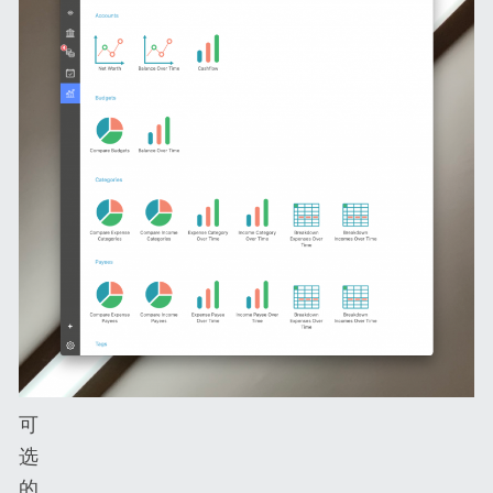
可
选
的