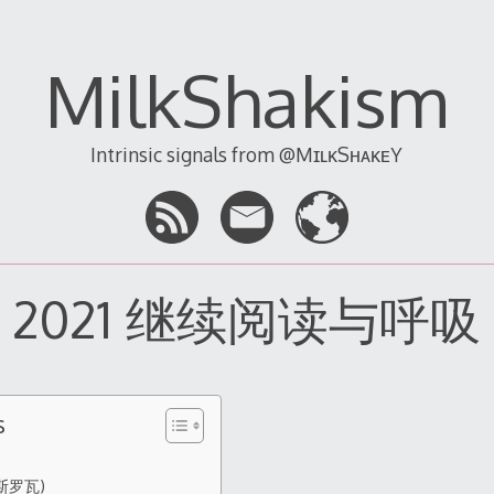
MilkShakism
Intrinsic signals from @MɪʟᴋSʜᴀᴋᴇY
2021 继续阅读与呼吸
s
斯罗瓦)