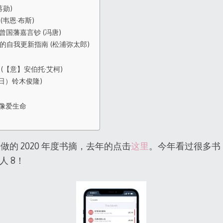
蒋勋)
(韦恩·布斯)
曾国藩嘉言钞 (冯唐)
人的自我更新指南 (松浦弥太郎)
 (【意】安伯托·艾柯)
（日）铃木俊隆)
就像爱生命
的 2020 年度书摘，去年的点击
这里
。今年看过很多书
人 8！