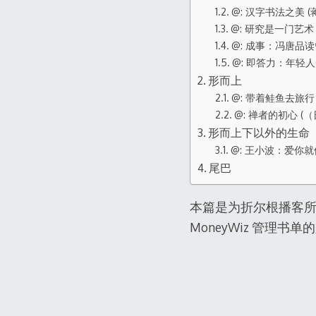
@: 汉字书法之美 (
@: 研究是一门艺术 
@: 成事：冯唐品读
@: 即答力：年轻
形而上
@: 带着鲑鱼去旅行
@: 禅者的初心 (
形而上下以外的生命
@: 王小波：爱你
尾巴
本篇是为折尔根播客所做
MoneyWiz 管理书单的