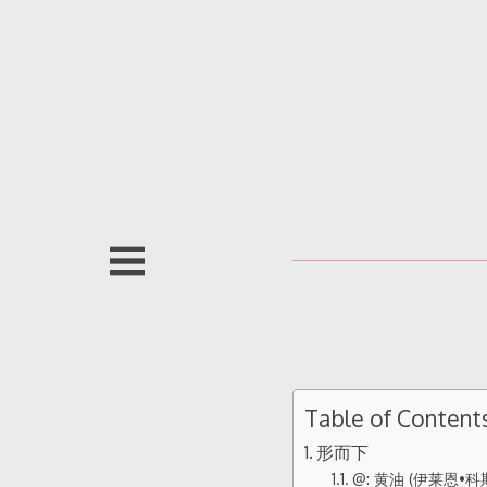
跳
至
内
容
Table of Content
形而下
@: 黄油 (伊莱恩•科