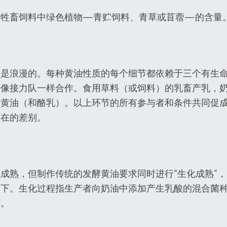
于牲畜饲料中绿色植物—青贮饲料、青草或苜蓿—的含量
单是浪漫的。每种黄油性质的每个细节都依赖于三个有生
们像接力队一样合作。食用草料（或饲料）的乳畜产乳，
到黄油（和酪乳）。以上环节的所有参与者和条件共同促
实在的差别。
成熟，但制作传统的发酵黄油要求同时进行“生化成熟”
齐下。生化过程指生产者向奶油中添加产生乳酸的混合菌
酵。