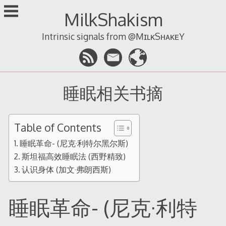
跳
MilkShakism
至
内
Intrinsic signals from @MɪʟᴋSʜᴀᴋᴇY
容
睡眠相关书摘
Table of Contents
睡眠革命- (尼克·利特尔黑尔斯)
斯坦福高效睡眠法 (西野精致)
认识身体 (加文·弗朗西斯)
睡眠革命- (尼克·利特