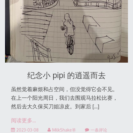
纪念小 pipi 的逍遥而去
虽然觉着麻烦和占空间，但没觉得它会不见。
在上一个阳光周日，我们去围观马拉松比赛，
然后去大久保买刀姐凉皮。到家后
[…]
阅读更多…
2023-
2023-03-08
MilkShake羊
一条评论