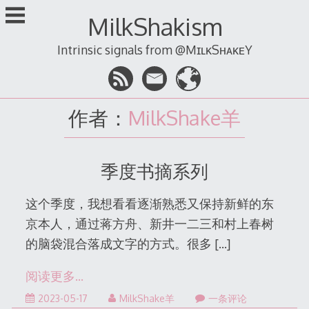
跳
MilkShakism
至
内
Intrinsic signals from @MɪʟᴋSʜᴀᴋᴇY
容
作者：
MilkShake羊
季度书摘系列
这个季度，我想看看逐渐熟悉又保持新鲜的东
京本人，通过蒋方舟、新井一二三和村上春树
的脑袋混合落成文字的方式。很多
[…]
阅读更多…
2023-
2023-05-17
MilkShake羊
一条评论