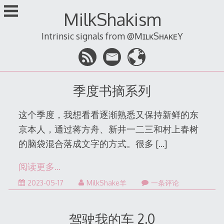
跳
MilkShakism
至
内
Intrinsic signals from @MɪʟᴋSʜᴀᴋᴇY
容
季度书摘系列
这个季度，我想看看逐渐熟悉又保持新鲜的东
京本人，通过蒋方舟、新井一二三和村上春树
的脑袋混合落成文字的方式。很多
[…]
阅读更多…
2023-
2023-05-17
MilkShake羊
一条评论
05-
17
驾驶我的车 2.0