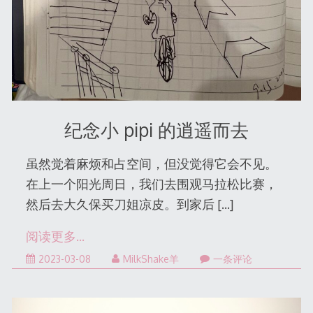
纪念小 pipi 的逍遥而去
虽然觉着麻烦和占空间，但没觉得它会不见。
在上一个阳光周日，我们去围观马拉松比赛，
然后去大久保买刀姐凉皮。到家后
[…]
阅读更多…
2023-
2023-03-08
MilkShake羊
一条评论
03-
09